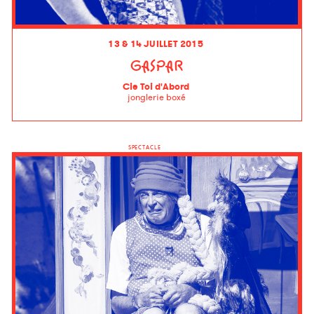
13 & 14 JUILLET 2015
GASPAR
Cie Toi d'Abord
jonglerie boxé
SPECTACLE