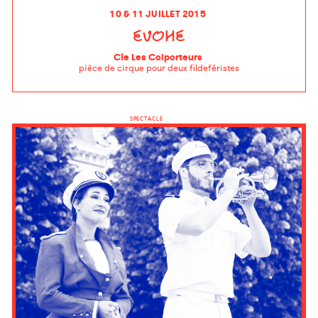
10 & 11 JUILLET 2015
EVOHE
Cie Les Colporteurs
pièce de cirque pour deux fildeféristes
SPECTACLE