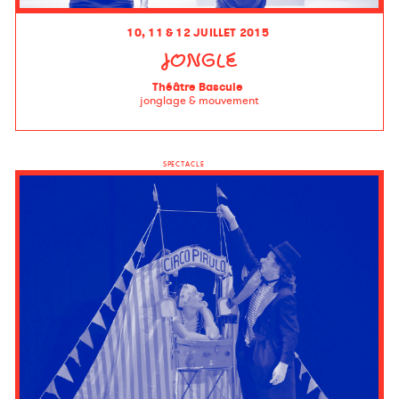
10, 11 & 12 JUILLET 2015
JONGLE
Théâtre Bascule
jonglage & mouvement
SPECTACLE