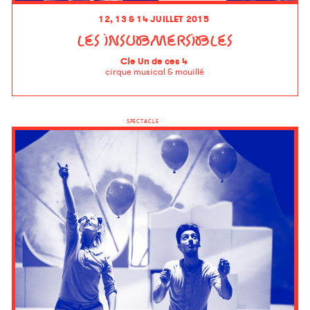
12, 13 & 14 JUILLET 2015
LES INSUBMERSIBLES
Cie Un de ces 4
cirque musical & mouillé
SPECTACLE