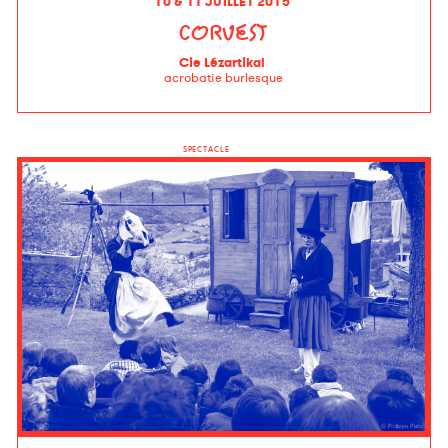
10 & 11 JUILLET 2015
CORVEST
Cie Lézartikal
acrobatie burlesque
SPECTACLE