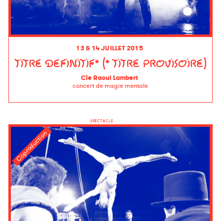
13 & 14 JUILLET 2015
TITRE DEFINITIF* (* TITRE PROVISOIRE)
Cie Raoul Lambert
concert de magie mentale
SPECTACLE
Coproduction