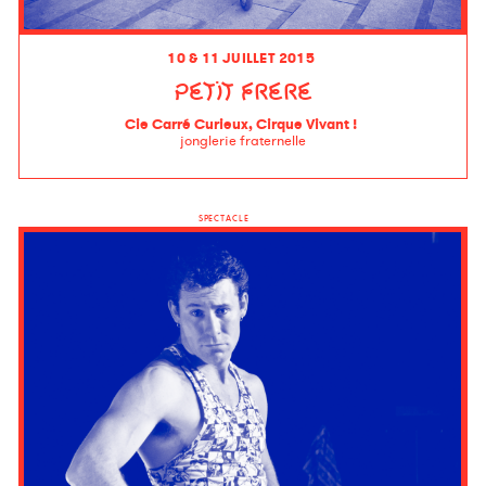
10 & 11 JUILLET 2015
PETIT FRERE
Cie Carré Curieux, Cirque Vivant !
jonglerie fraternelle
SPECTACLE