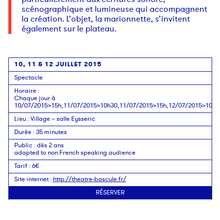
scénographique et lumineuse qui accompagnent
la création. L’objet, la marionnette, s’invitent
également sur le plateau.
10, 11 & 12 JUILLET 2015
Spectacle
Horaire
:
Chaque jour à
10/07/2015>15h,11/07/2015>10h30,11/07/2015>15h,12/07/2015>10h3
Lieu
:
Village – salle Eysseric
Durée
:
35 minutes
Public
:
dès 2 ans
adapted to non French speaking audience
Tarif
:
6€
Site internet
:
http://theatre-bascule.fr/
RÉSERVER