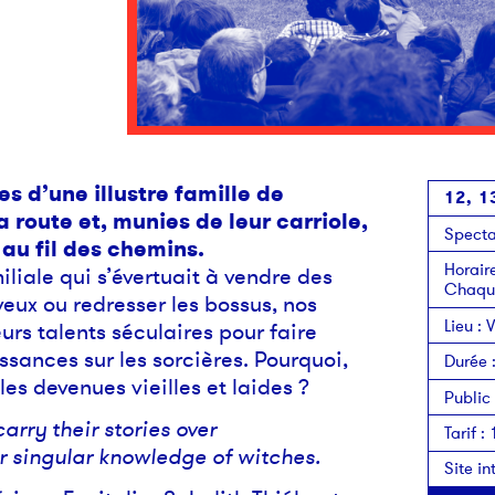
es d’une illustre famille de
12, 1
la route et, munies de leur carriole,
Specta
 au fil des chemins.
Horair
liale qui s’évertuait à vendre des
Chaque
veux ou redresser les bossus, nos
Lieu
:
V
urs talents séculaires pour faire
ssances sur les sorcières. Pourquoi,
Durée
lles devenues vieilles et laides ?
Public
rry their stories over
Tarif
:
ir singular knowledge of witches.
Site in