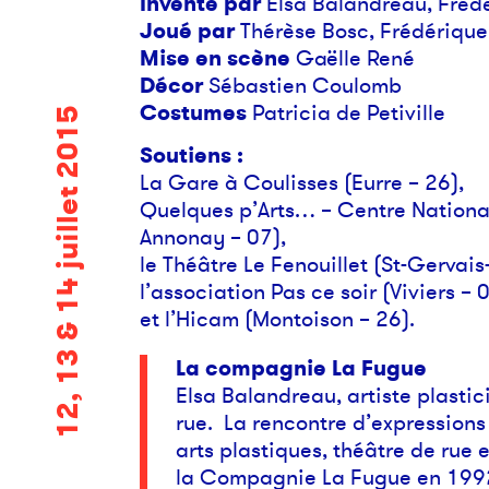
Inventé par
Elsa Balandreau, Frédé
Joué par
Thérèse Bosc, Frédérique 
Mise en scène
Gaëlle René
Décor
Sébastien Coulomb
Costumes
Patricia de Petiville
12, 13 & 14 juillet 2015
Soutiens :
La Gare à Coulisses (Eurre – 26),
Quelques p’Arts… – Centre National 
Annonay – 07),
le Théâtre Le Fenouillet (St-Gervais
l’association Pas ce soir (Viviers – 
et l’Hicam (Montoison – 26).
La compagnie La Fugue
Elsa Balandreau, artiste plastic
rue. La rencontre d’expressions 
arts plastiques, théâtre de rue
la Compagnie La Fugue en 1992 