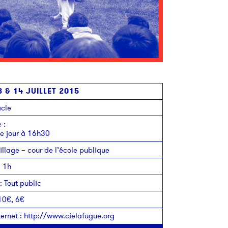
3 & 14 JUILLET 2015
cle
e
:
 jour à 16h30
illage – cour de l’école publique
:
1h
:
Tout public
10€, 6€
ternet
:
http://www.cielafugue.org