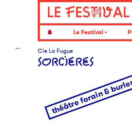
Le Festival
P
←
Cie La Fugue
SORCIERES
théâtre forain & burl