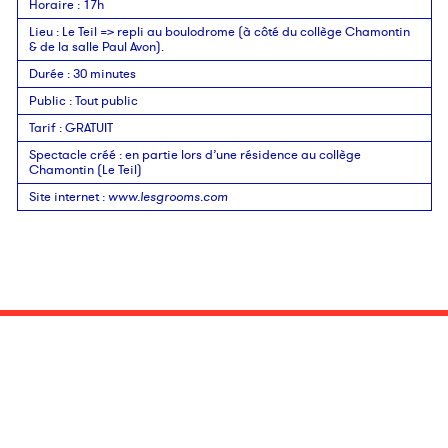
Horaire
: 17h
Lieu
:
Le Teil => repli au boulodrome (à côté du collège Chamontin
& de la salle Paul Avon).
Durée
:
30 minutes
Public
:
Tout public
Tarif
:
GRATUIT
Spectacle créé
:
en partie lors d’une résidence au collège
Chamontin (Le Teil)
Site internet
:
www.lesgrooms.com