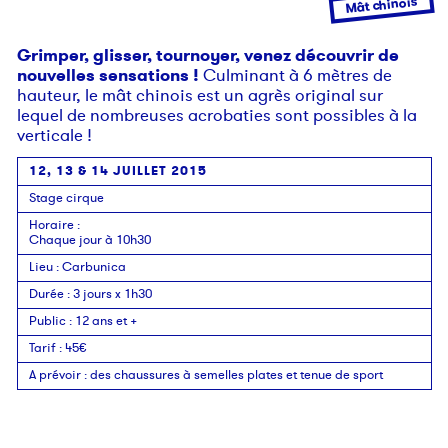
Mât chinois
Grimper, glisser, tournoyer, venez découvrir de
nouvelles sensations !
Culminant à 6 mètres de
hauteur, le mât chinois est un agrès original sur
lequel de nombreuses acrobaties sont possibles à la
verticale !
12, 13 & 14 JUILLET 2015
Stage cirque
Horaire
:
Chaque jour à 10h30
Lieu
:
Carbunica
Durée
:
3 jours x 1h30
Public
:
12 ans et +
Tarif
:
45€
A prévoir
:
des chaussures à semelles plates et tenue de sport