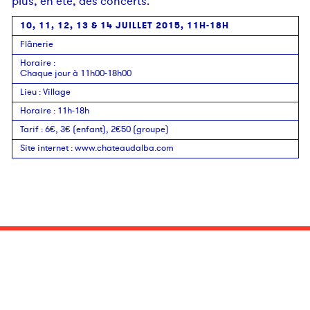
plus, en été, des concerts.
10, 11, 12, 13 & 14 JUILLET 2015,
11H-18H
Flânerie
Horaire
:
Chaque jour à 11h00-18h00
Lieu
:
Village
Horaire
:
11h-18h
Tarif
:
6€, 3€ (enfant), 2€50 (groupe)
Site internet
:
www.chateaudalba.com