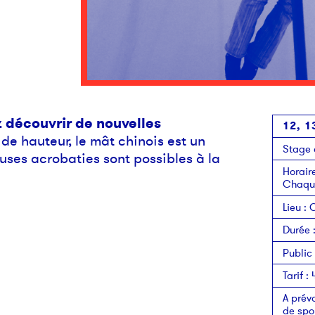
z découvrir de nouvelles
12, 1
e hauteur, le mât chinois est un
Stage 
uses acrobaties sont possibles à la
Horair
Chaque
Lieu
:
C
Durée
Public
Tarif
:
A prévo
de spo