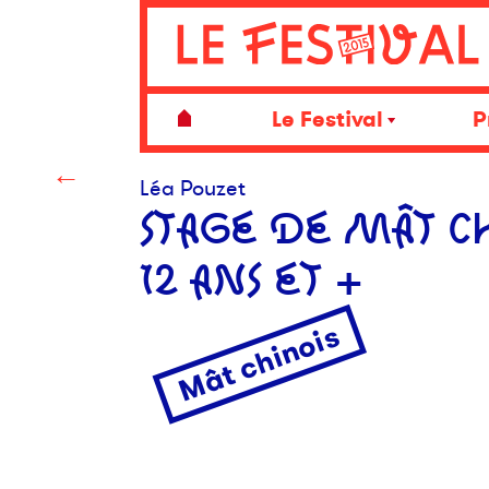
Le Festival
P
←
Léa Pouzet
STAGE DE MÂT C
12 ANS ET +
Mât chinois