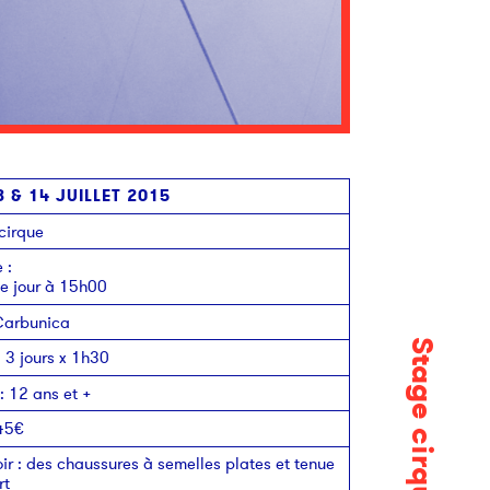
3 & 14 JUILLET 2015
cirque
e
:
 jour à 15h00
arbunica
Stage cirque
:
3 jours x 1h30
:
12 ans et +
45€
ir
:
des chaussures à semelles plates et tenue
rt