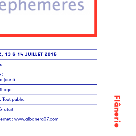
2, 13 & 14 JUILLET 2015
ie
e
:
 jour à
illage
Flânerie
:
Tout public
Gratuit
ternet
:
www.albanera07.com