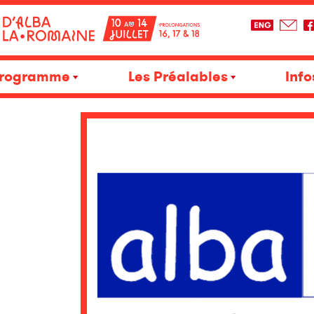
rogramme
Les Préalables
Info