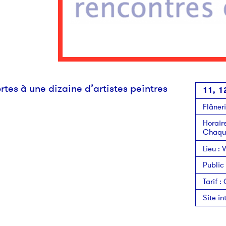
ortes à une dizaine d’artistes peintres
11, 1
Flâner
Horair
Chaque
Lieu
:
V
Public
Tarif
:
Site in